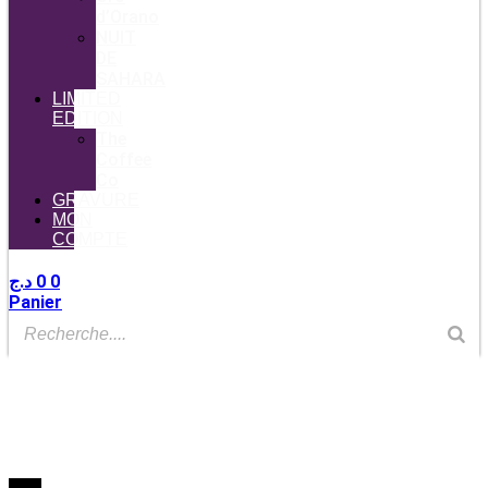
d’Orano
NUIT
DE
SAHARA
LIMITED
EDITION
The
Coffee
Co
GRAVURE
MON
COMPTE
د.ج
0
0
Panier