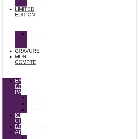
SAHARA
LIMITED
EDITION
The
Coffee
Co
GRAVURE
MON
COMPTE
EAU
DE
PARFUM
FEMME
HOMME
UNISEXE
ICE
CREAM
DÉCOUVERTE
ATELIER
Oro