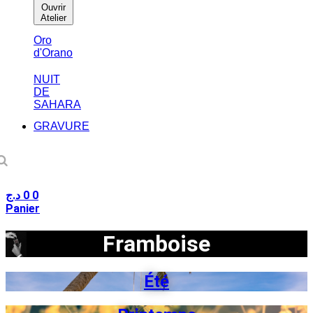
Ouvrir
Atelier
Oro
d'Orano
NUIT
DE
SAHARA
GRAVURE
د.ج
0
0
Panier
Framboise
Été