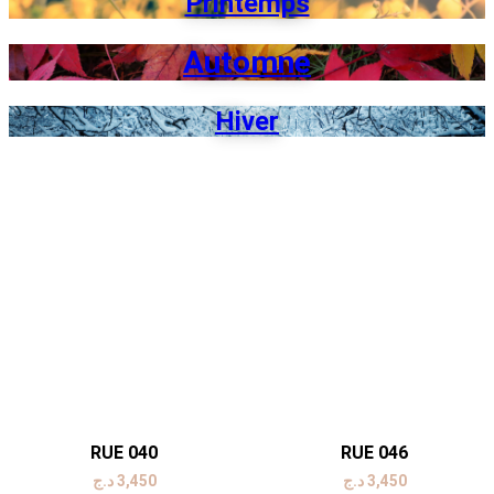
Printemps
Automne
Hiver
RUE 040
RUE 046
د.ج
3,450
د.ج
3,450