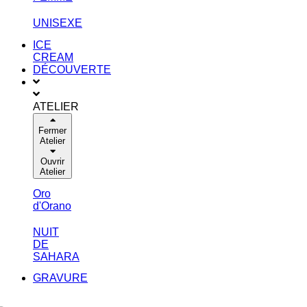
UNISEXE
ICE
CREAM
DÉCOUVERTE
ATELIER
Fermer
Atelier
Ouvrir
Atelier
Oro
d'Orano
NUIT
DE
SAHARA
GRAVURE