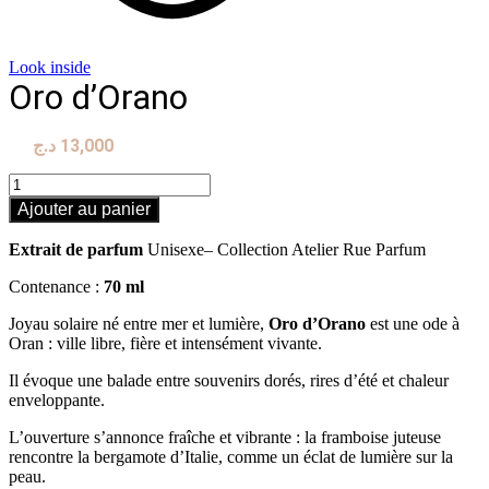
Look inside
Oro d’Orano
د.ج
13,000
quantité
de
Ajouter au panier
Oro
d'Orano
Extrait de parfum
Unisexe– Collection Atelier Rue Parfum
Contenance :
70 ml
Joyau solaire né entre mer et lumière,
Oro d’Orano
est une ode à
Oran : ville libre, fière et intensément vivante.
Il évoque une balade entre souvenirs dorés, rires d’été et chaleur
enveloppante.
L’ouverture s’annonce fraîche et vibrante : la framboise juteuse
rencontre la bergamote d’Italie, comme un éclat de lumière sur la
peau.