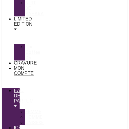
NUIT
DE
SAHARA
LIMITED
EDITION
The
Coffee
Co
GRAVURE
MON
COMPTE
EAU
DE
PARFUM
FEMME
HOMME
UNISEXE
ICE