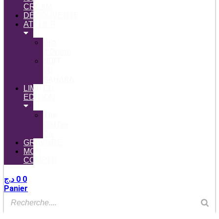
CREAM
DÉCOUVERTE
ATELIER
Oro
d’Orano
NUIT
DE
SAHARA
LIMITED
EDITION
The
Coffee
Co
GRAVURE
MON
COMPTE
د.ج
0
0
Panier