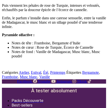
Puis viennent les pétales de rose de Turquie, intenses et veloutés,
réchauffés par la douceur épicée de l’écorce de cannelle.
Enfin, le parfum s’installe dans une caresse sensuelle, entre la vanille
de Madagascar, le musc blanc et un sillage poudré d’une tendresse
infinie.
Pyramide olfactive :
Notes de tête : Framboise, Bergamote d’Italie
Notes de cœur : Rose de Turquie, Écorce de Cannelle
Notes de fond : Vanille de Madagascar, Musc blanc, Musc
poudré
Catégories
Atelier
,
Estival
,
Été
,
Printemps
Étiquettes
Bergamote
,
Framboise
,
Musc blanc
,
Vanille
Facebook
Youtube
Instagram
Tiktok
À tester absolument
Packs Découverte
Best-sellers