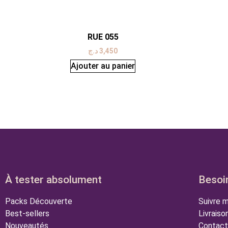
RUE 055
د.ج
3,450
Ajouter au panier
À tester absolument
Besoin
Packs Découverte
Suivre
Best-sellers
Livraiso
Nouveautés
Contact 