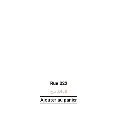
Rue 022
د.ج
3,450
Ajouter au panier