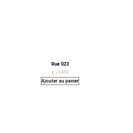
Rue 023
د.ج
3,450
Ajouter au panier