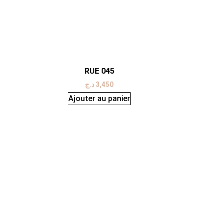
RUE 045
د.ج
3,450
Ajouter au panier