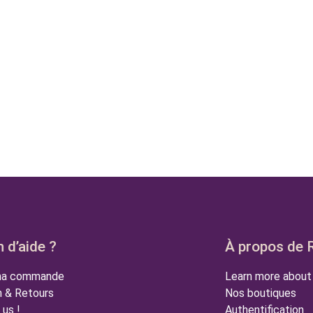
 d’aide ?
À propos de 
 ma commande
Learn more about
n & Retours
Nos boutiques
us !
Authentification