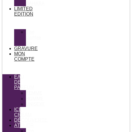
SAHARA
LIMITED
EDITION
The
Coffee
Co
GRAVURE
MON
COMPTE
EAU
DE
PARFUM
FEMME
HOMME
UNISEXE
ICE
CREAM
DÉCOUVERTE
ATELIER
Oro