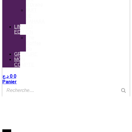
d’Orano
NUIT
DE
SAHARA
LIMITED
EDITION
The
Coffee
Co
GRAVURE
MON
COMPTE
د.ج
0
0
Panier