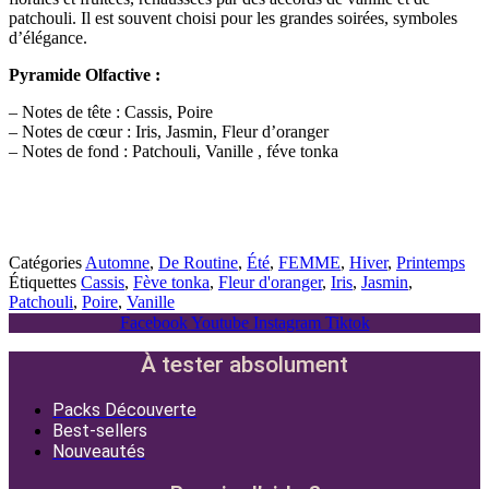
patchouli. Il est souvent choisi pour les grandes soirées, symboles
d’élégance.
Pyramide Olfactive :
– Notes de tête : Cassis, Poire
– Notes de cœur : Iris, Jasmin, Fleur d’oranger
– Notes de fond : Patchouli, Vanille , féve tonka
Catégories
Automne
,
De Routine
,
Été
,
FEMME
,
Hiver
,
Printemps
Étiquettes
Cassis
,
Fève tonka
,
Fleur d'oranger
,
Iris
,
Jasmin
,
Patchouli
,
Poire
,
Vanille
Facebook
Youtube
Instagram
Tiktok
À tester absolument
Packs Découverte
Best-sellers
Nouveautés