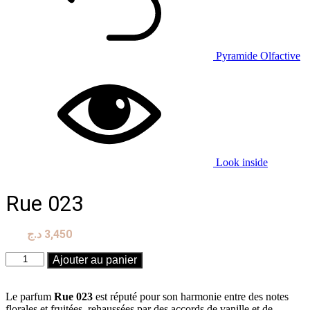
Pyramide Olfactive
Look inside
Rue 023
د.ج
3,450
quantité
Ajouter au panier
de
Rue
023
Le parfum
Rue 023
est réputé pour son harmonie entre des notes
florales et fruitées, rehaussées par des accords de vanille et de