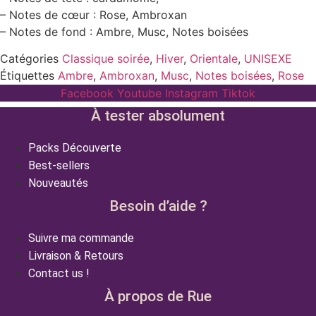
– Notes de cœur : Rose, Ambroxan
– Notes de fond : Ambre, Musc, Notes boisées
Catégories
Classique soirée
,
Hiver
,
Orientale
,
UNISEXE
Étiquettes
Ambre
,
Ambroxan
,
Musc
,
Notes boisées
,
Rose
Facebook
Youtube
Instagram
Tiktok
À tester absolument
Packs Découverte
Best-sellers
Nouveautés
Besoin d’aide ?
Suivre ma commande
Livraison & Retours
Contact us !
À propos de Rue