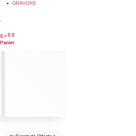
GRAVURE
د.ج
0
0
Panier