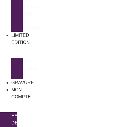
d’Orano
NUIT
DE
SAHARA
LIMITED
EDITION
The
Coffee
Co
GRAVURE
MON
COMPTE
EAU
DE