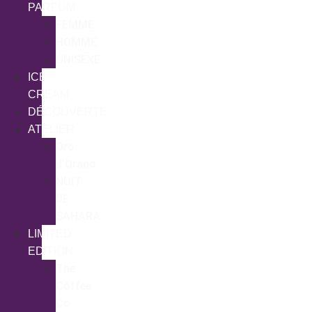
PARFUM
FEMME
HOMME
UNISEXE
ICE
CREAM
DÉCOUVERTE
ATELIER
Oro
d’Orano
NUIT
DE
SAHARA
LIMITED
EDITION
The
Coffee
Co