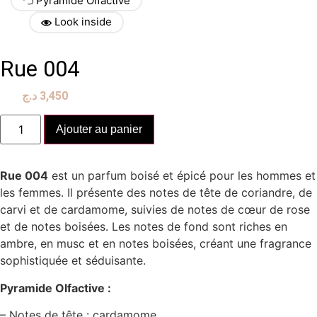
Pyramide Olfactive
Look inside
Rue 004
د.ج
3,450
quantité
Ajouter au panier
de
Rue
004
Rue 004
est un parfum boisé et épicé pour les hommes et
les femmes. Il présente des notes de tête de coriandre, de
carvi et de cardamome, suivies de notes de cœur de rose
et de notes boisées. Les notes de fond sont riches en
ambre, en musc et en notes boisées, créant une fragrance
sophistiquée et séduisante.
Pyramide Olfactive :
– Notes de tête : cardamome,