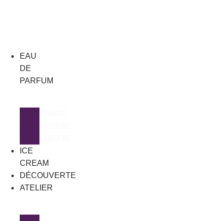
Aller
au
contenu
EAU
DE
PARFUM
FEMME
HOMME
UNISEXE
ICE
CREAM
DÉCOUVERTE
ATELIER
Oro