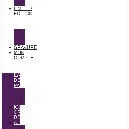
SAHARA
LIMITED
EDITION
The
Coffee
Co
GRAVURE
MON
COMPTE
EAU
DE
PARFUM
FEMME
HOMME
UNISEXE
ICE
CREAM
DÉCOUVERTE
ATELIER
Oro