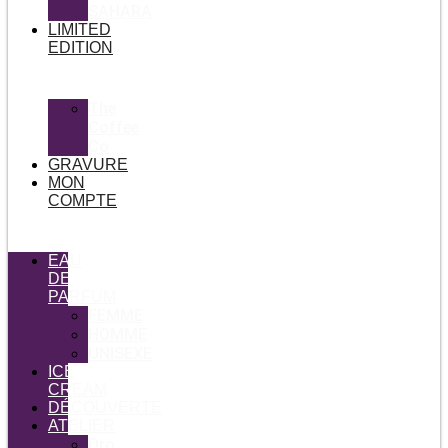
SAHARA
LIMITED
EDITION
The
Coffee
Co
GRAVURE
MON
COMPTE
EAU
DE
PARFUM
FEMME
HOMME
UNISEXE
ICE
CREAM
DÉCOUVERTE
ATELIER
Oro