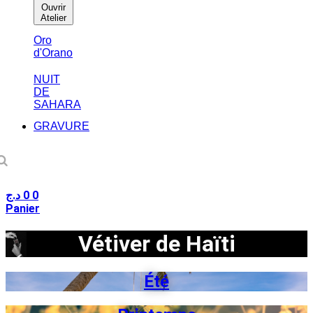
Ouvrir
Atelier
Oro
d'Orano
NUIT
DE
SAHARA
GRAVURE
د.ج
0
0
Panier
Vétiver de Haïti
Été