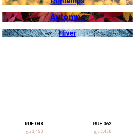
Printemps
Automne
Hiver
RUE 048
RUE 062
د.ج
3,450
د.ج
3,450