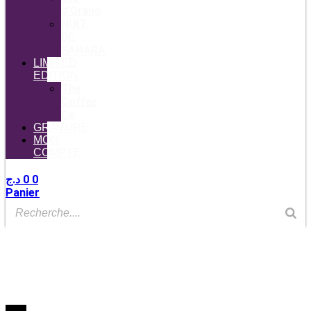
d’Orano
NUIT
DE
SAHARA
LIMITED
EDITION
The
Coffee
Co
GRAVURE
MON
COMPTE
د.ج
0
0
Panier