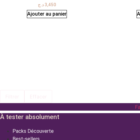
د.ج
3,450
Ajouter au panier
A
Filtrer
Effacer
F
À tester absolument
Packs Découverte
Best-sellers