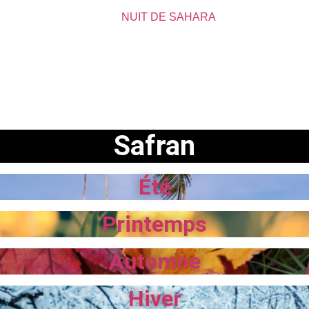
NUIT DE SAHARA
Safran
Été
Printemps
Automne
Hiver