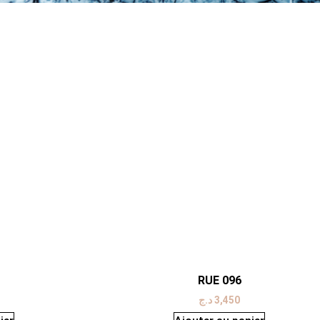
RUE 096
د.ج
3,450