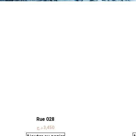
Rue 028
د.ج
3,450