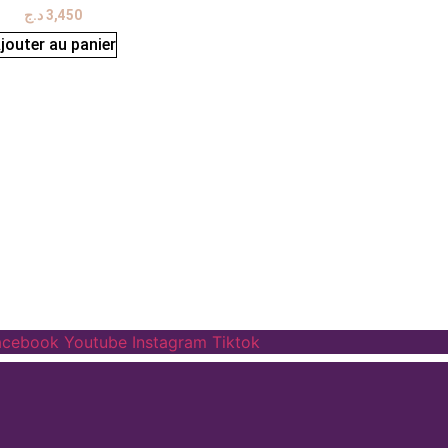
د.ج
3,450
jouter au panier
acebook
Youtube
Instagram
Tiktok