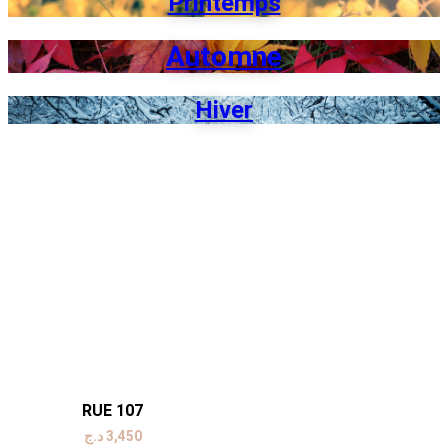
Printemps
Automne
Hiver
RUE 107
د.ج
3,450