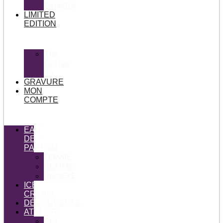
SAHARA
LIMITED
EDITION
The
Coffee
Co
GRAVURE
MON
COMPTE
EAU
DE
PARFUM
FEMME
HOMME
UNISEXE
ICE
CREAM
DÉCOUVERTE
ATELIER
Oro