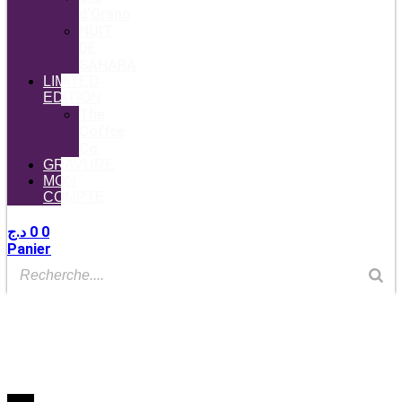
d’Orano
NUIT
DE
SAHARA
LIMITED
EDITION
The
Coffee
Co
GRAVURE
MON
COMPTE
د.ج
0
0
Panier