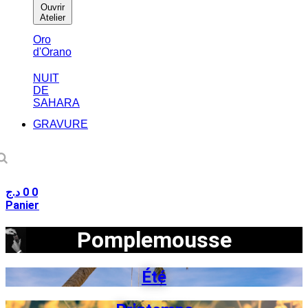
Ouvrir
Atelier
Oro
d'Orano
NUIT
DE
SAHARA
GRAVURE
د.ج
0
0
Panier
Pomplemousse
Été