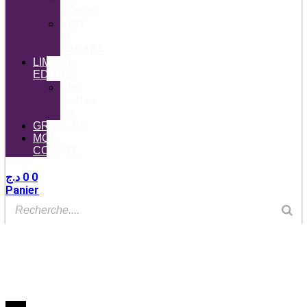
d’Orano
NUIT
DE
SAHARA
LIMITED
EDITION
The
Coffee
Co
GRAVURE
MON
COMPTE
د.ج
0
0
Panier