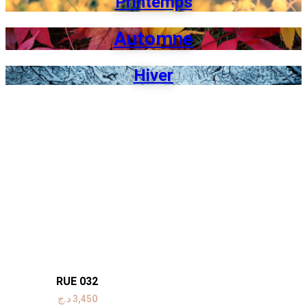
Printemps
Automne
Hiver
RUE 032
د.ج
3,450