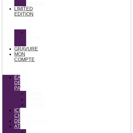
SAHARA
LIMITED
EDITION
The
Coffee
Co
GRAVURE
MON
COMPTE
EAU
DE
PARFUM
FEMME
HOMME
UNISEXE
ICE
CREAM
DÉCOUVERTE
ATELIER
Oro