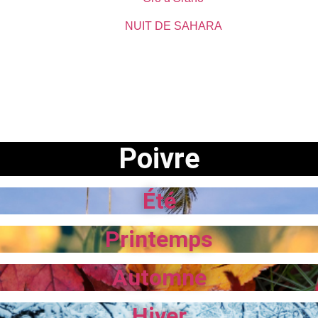
NUIT DE SAHARA
Poivre
Été
Printemps
Automne
Hiver