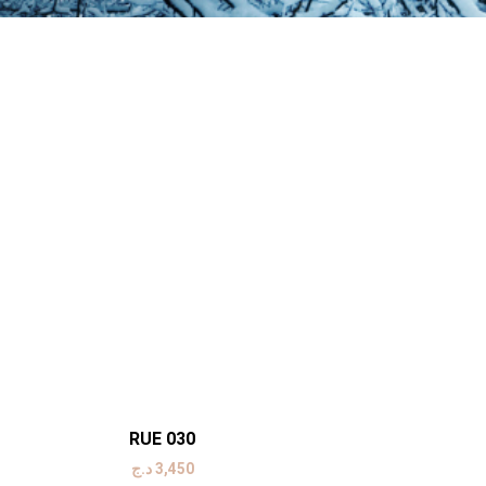
RUE 030
د.ج
3,450