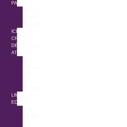
PARFUM
FEMME
HOMME
UNISEXE
ICE
CREAM
DÉCOUVERTE
ATELIER
Oro
d’Orano
NUIT
DE
SAHARA
LIMITED
EDITION
The
Coffee
Co