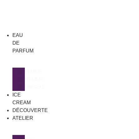
Aller
au
contenu
EAU
DE
PARFUM
FEMME
HOMME
UNISEXE
ICE
CREAM
DÉCOUVERTE
ATELIER
Oro