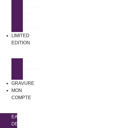
d’Orano
NUIT
DE
SAHARA
LIMITED
EDITION
The
Coffee
Co
GRAVURE
MON
COMPTE
EAU
DE