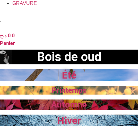
GRAVURE
د.ج
0
0
Panier
Bois de oud
Été
Printemps
Automne
Hiver