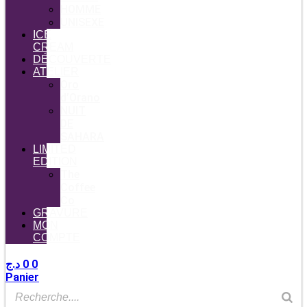
HOMME
UNISEXE
ICE
CREAM
DÉCOUVERTE
ATELIER
Oro
d’Orano
NUIT
DE
SAHARA
LIMITED
EDITION
The
Coffee
Co
GRAVURE
MON
COMPTE
د.ج
0
0
Panier