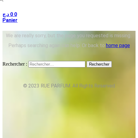
د.ج
0
0
Panier
We are really sorry, but the page you requested is missing..
Perhaps searching again can help. Or back to
home page
Rechercher :
© 2023 RUE PARFUM. All Rights Reserved