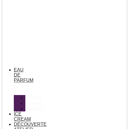
EAU
DE
PARFUM
FEMME
HOMME
UNISEXE
ICE
CREAM
DÉCOUVERTE