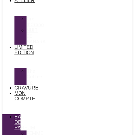
ATELIER
Oro
d’Orano
NUIT
DE
SAHARA
LIMITED
EDITION
The
Coffee
Co
GRAVURE
MON
COMPTE
EAU
DE
PARFUM
FEMME